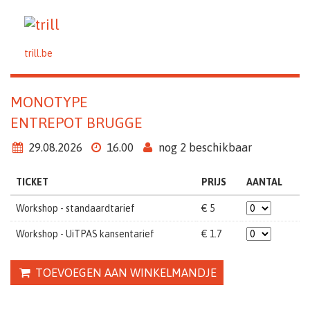
trill.be
MONOTYPE
ENTREPOT BRUGGE
29.08.2026
16.00
nog 2 beschikbaar
TICKET
PRIJS
AANTAL
Workshop - standaardtarief
€ 5
Workshop - UiTPAS kansentarief
€ 1.7
TOEVOEGEN AAN WINKELMANDJE