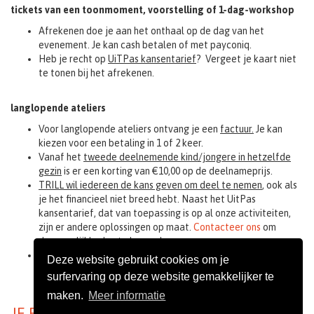
tickets van een toonmoment, voorstelling of 1-dag-workshop
Afrekenen doe je aan het onthaal op de dag van het
evenement. Je kan cash betalen of met payconiq.
Heb je recht op
UiTPas kansentarief
? Vergeet je kaart niet
te tonen bij het afrekenen.
langlopende ateliers
Voor langlopende ateliers ontvang je een
factuur.
Je kan
kiezen voor een betaling in 1 of 2 keer.
Vanaf het
tweede deelnemende kind/jongere in hetzelfde
gezin
is er een korting van €10,00 op de deelnameprijs.
TRILL wil iedereen de kans geven om deel te nemen
, ook als
je het financieel niet breed hebt. Naast het UitPas
kansentarief, dat van toepassing is op al onze activiteiten,
zijn er andere oplossingen op maat.
Contacteer ons
om
de mogelijkheden te bespreken.
TRILL heeft een eigen
kansenfonds
om deelname voor
Deze website gebruikt cookies om je
iedereen mogelijk te maken. Je kan dit steunen samen met je
surfervaring op deze website gemakkelijker te
inschrijving.
maken.
Meer informatie
JE RESERVATIE