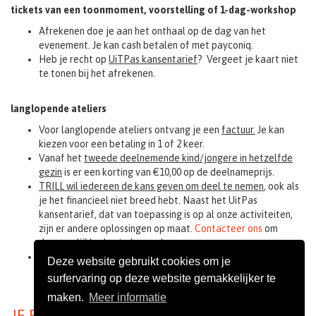
tickets van een toonmoment, voorstelling of 1-dag-workshop
Afrekenen doe je aan het onthaal op de dag van het
evenement. Je kan cash betalen of met payconiq.
Heb je recht op
UiTPas kansentarief
? Vergeet je kaart niet
te tonen bij het afrekenen.
langlopende ateliers
Voor langlopende ateliers ontvang je een
factuur.
Je kan
kiezen voor een betaling in 1 of 2 keer.
Vanaf het
tweede deelnemende kind/jongere in hetzelfde
gezin
is er een korting van €10,00 op de deelnameprijs.
TRILL wil iedereen de kans geven om deel te nemen
, ook als
je het financieel niet breed hebt. Naast het UitPas
kansentarief, dat van toepassing is op al onze activiteiten,
zijn er andere oplossingen op maat.
Contacteer ons
om
de mogelijkheden te bespreken.
TRILL heeft een eigen
kansenfonds
om deelname voor
Deze website gebruikt cookies om je
iedereen mogelijk te maken. Je kan dit steunen samen met je
surfervaring op deze website gemakkelijker te
inschrijving.
maken.
Meer informatie
JE RESERVATIE